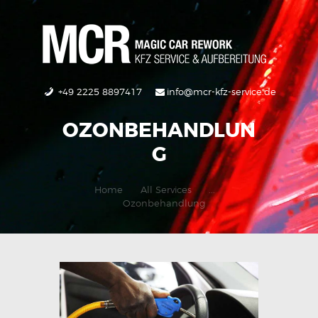
HOME
ÜBER UNS
LEISTUNGEN
SERVICE
+49 2225 8897417
info@mcr-kfz-service.de
KONTAKT
OZONBEHANDLUN
IMPRESSUM
DATENSCHUTZ
G
Home
All Services
...
Ozonbehandlung