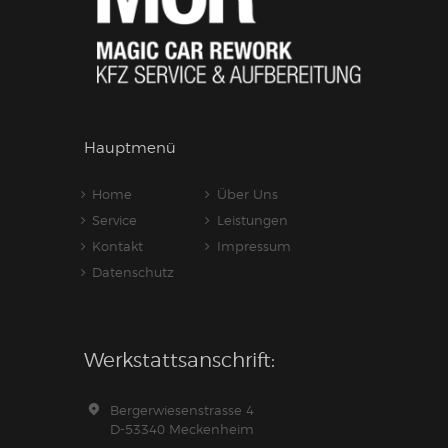
Hauptmenü
Home
Über Uns
Service
Leistungen
Kontakt
Impressum
Datenschutz
Werkstattsanschrift:
Bergerwiesenstrasse 4
D-53340 Meckenheim